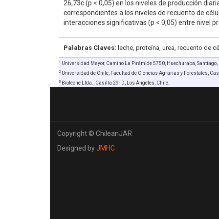
26,73c (p < 0,05) en los niveles de producción diar
correspondientes a los niveles de recuento de cé
interacciones significativas (p < 0,05) entre nivel 
Palabras Claves:
leche, proteína, urea, recuento de c
1
Universidad Mayor, Camino La Pirámide 5750, Huechuraba, Santiago, 
2
Universidad de Chile, Facultad de Ciencias Agrarias y Forestales, Casi
3
Bioleche Ltda., Casilla 29- D, Los Ángeles, Chile.
Copyright © ChileanJAR
Designed by
JMHC