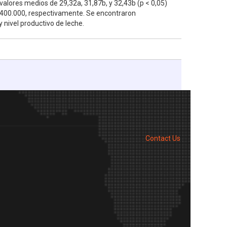
 valores medios de 29,32a, 31,87b, y 32,43b (p < 0,05)
 400.000, respectivamente. Se encontraron
y nivel productivo de leche.
Contact Us