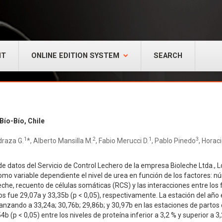
NT
ONLINE EDITION SYSTEM
SEARCH
Bío-Bío, Chile
1
2
1
3
draza G.
*, Alberto Mansilla M.
, Fabio Merucci D.
, Pablo Pinedo
, Horac
 de datos del Servicio de Control Lechero de la empresa Bioleche Ltda., 
variable dependiente el nivel de urea en función de los factores: núme
e leche, recuento de células somáticas (RCS) y las interacciones entre l
 fue 29,07a y 33,35b (p < 0,05), respectivamente. La estación del año e
canzando a 33,24a; 30,76b; 29,86b; y 30,97b en las estaciones de partos 
b (p < 0,05) entre los niveles de proteína inferior a 3,2 % y superior a