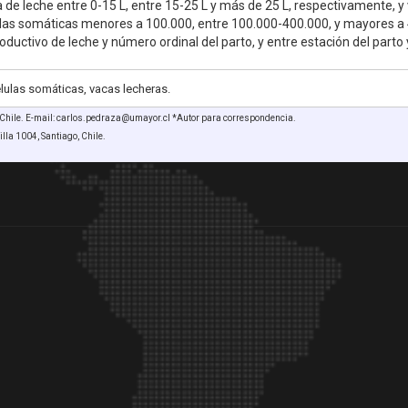
ia de leche entre 0-15 L, entre 15-25 L y más de 25 L, respectivamente, y
lulas somáticas menores a 100.000, entre 100.000-400.000, y mayores a
productivo de leche y número ordinal del parto, y entre estación del parto 
élulas somáticas, vacas lecheras.
Chile. E-mail: carlos.pedraza@umayor.cl *Autor para correspondencia.
lla 1004, Santiago, Chile.