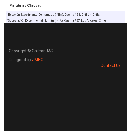
Palabras Claves:
1
Estación Experimental Quilamapu (INIA), Casilla 426, Chillán, Chile.
2
Subestación Experimental Humán (INIA), Casilla 767, Los Angeles, Chile.
Copyright © ChileanJAR
Designed by
JMHC
Contact Us