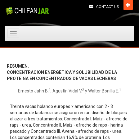
CONTACT US
Toggle
navigation
RESUMEN.
CONCENTRACION ENERGETICA Y SOLUBILIDAD DE LA
PROTEINA EN CONCENTRADOS DE VACAS LECHERAS
1
2
1
Ernesto Jahn B.
, Agustín Vidal V.
y Walter Bonilla E.
Treinta vacas holando europeo x americano con 2 - 3
semanas de lactancia se asignaron en un diseño de bloques
al azar a tres tratamientos: Concentrado I. Maíz - afrecho de
raps - urea, Concentrado II, Maíz - afrecho de raps - harina
pescado y Concentrado III, Avena - afrecho de raps - urea.
Los concentrados contenian 16,9% de proteína. Los