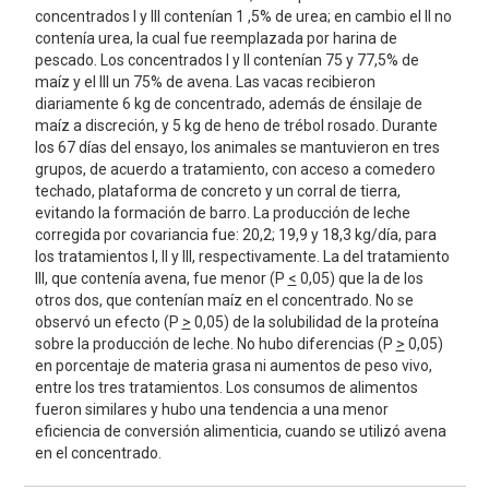
concentrados I y III contenían 1 ,5% de urea; en cambio el II no
contenía urea, la cual fue reemplazada por harina de
pescado. Los concentrados I y II contenían 75 y 77,5% de
maíz y el III un 75% de avena. Las vacas recibieron
diariamente 6 kg de concentrado, además de énsilaje de
maíz a discreción, y 5 kg de heno de trébol rosado. Durante
los 67 días del ensayo, los animales se mantuvieron en tres
grupos, de acuerdo a tratamiento, con acceso a comedero
techado, plataforma de concreto y un corral de tierra,
evitando la formación de barro. La producción de leche
corregida por covariancia fue: 20,2; 19,9 y 18,3 kg/día, para
los tratamientos I, II y III, respectivamente. La del tratamiento
III, que contenía avena, fue menor (P
<
0,05) que la de los
otros dos, que contenían maíz en el concentrado. No se
observó un efecto (P
>
0,05) de la solubilidad de la proteína
sobre la producción de leche. No hubo diferencias (P
>
0,05)
en porcentaje de materia grasa ni aumentos de peso vivo,
entre los tres tratamientos. Los consumos de alimentos
fueron similares y hubo una tendencia a una menor
eficiencia de conversión alimenticia, cuando se utilizó avena
en el concentrado.