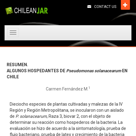
CONTACT US
Toggle
navigation
RESUMEN.
ALGUNOS HOSPEDANTES DE
Pseudomonas solanacearum
EN
CHILE
1
Carmen Fernández M.
Dieciocho especies de plantas cultivadas y malezas de la IV
Región y Región Metropolitana, se inocularon con un aislado
de
P. solanacearum
, Raza 3, biovar 2, con el objeto de
determinar su reacción como hospederos de la bacteria. La
evaluación se hizo de acuerdo a la sintomatología, prueba de
flujo bacteriano, prueba de latex y crecimiento de la bacteria