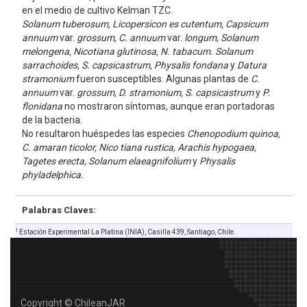
en el medio de cultivo Kelman TZC.
Solanum tuberosum, Licopersicon es cutentum, Capsicum
annuum
var.
grossum, C. annuum
var.
longum
,
Solanum
melongena, Nicotiana glutinosa, N. tabacum. Solanum
sarrachoides, S. capsicastrum, Physalis fondana
y
Datura
stramonium
fueron susceptibles. Algunas plantas de
C.
annuum
var.
grossum, D. stramonium, S. capsicastrum
y
P.
flonidana
no mostraron síntomas, aunque eran portadoras
de la bacteria.
No resultaron huéspedes las especies
Chenopodium quinoa,
C. amaran ticolor, Nico tiana rustica, Arachis hypogaea,
Tagetes erecta, Solanum elaeagnifolíum
y
Physalis
phyladelphica.
Palabras Claves:
1
Estación Experimental La Platina (lNIA), Casilla 439, Santiago, Chile.
Copyright © ChileanJAR