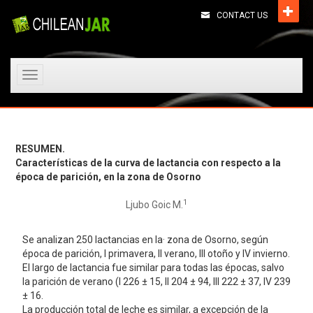
CONTACT US
Toggle
navigation
RESUMEN.
Características de la curva de lactancia con respecto a la
época de parición, en la zona de Osorno
1
Ljubo Goic M.
Se analizan 250 lactancias en la· zona de Osorno, según
época de parición, I primavera, II verano, III otoño y IV invierno.
El largo de lactancia fue similar para todas las épocas, salvo
la parición de verano (I 226 ± 15, II 204 ± 94, III 222 ± 37, IV 239
± 16.
La producción total de leche es similar, a excepción de la