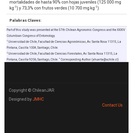
mortalidades de hasta 90% con hojas juveniles (125 000 mg
-1
-1
kg
) y 73,3% con frutos verdes (10 700 mg kg
).
Palabras Claves:
Part of this study was presented at the 57th Chilean Agronomic Congress and the XXXIV
Columbian Congress of Entomology.
1
Universidad de Chile, Facultad de Ciencias Agronómicas, Av. Santa Rosa 11315, La
Pintana, Casilla 1004, Santiago, Chile.
2
Universidad de Chile, Facultad de Ciencias Forestales, Av. Santa Rosa 11315, La
*
Pintana, Casilla 9206, Santiago, Chile.
Corresponding Author (ahuerta@uchile.cl)
Copyright © ChileanJAR
Designed by
JMHC
Contact Us