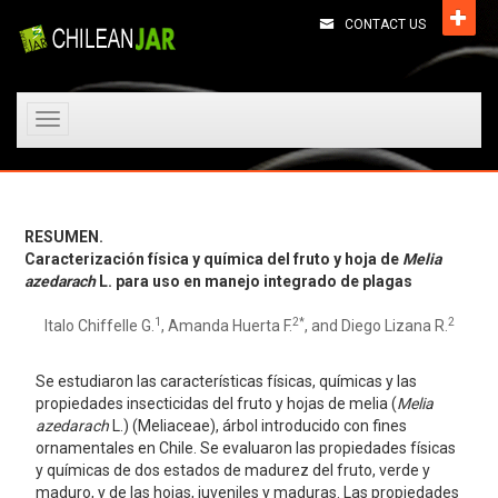
CONTACT US
Toggle
navigation
RESUMEN.
Caracterización física y química del fruto y hoja de
Melia
azedarach
L. para uso en manejo integrado de plagas
1
2
*
2
Italo Chiffelle G.
, Amanda Huerta F.
, and Diego Lizana R.
Se estudiaron las características físicas, químicas y las
propiedades insecticidas del fruto y hojas de melia (
Melia
azedarach
L.) (Meliaceae), árbol introducido con fines
ornamentales en Chile. Se evaluaron las propiedades físicas
y químicas de dos estados de madurez del fruto, verde y
maduro, y de las hojas, juveniles y maduras. Las propiedades