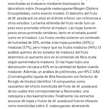
insecticidas se evaluaron mediante bioensayos de
laboratorio sobre
Drosophila melanogaster
Meigen (Diptera:
Drosophilidae), como insecto modelo. El diámetro del fruto
de M. azedarach se situó en el límite inferior con referencia a
otros estudios. La harina obtenida del fruto verde tuvo un
peso seco promedio inferior al maduro. Las hojas tuvieron
pesos secos promedio similares, tanto en el estado juvenil
como en el maduro. Los frutos verdes tuvieron un contenido
de humedad de 50%, similar a las hojas juveniles (60%) y
maduras (57%), pero mayor que los frutos maduros (44%). El
análisis químico de los estados de madurez del fruto
determinó un aumento leve en el contenido de fibra cruda
según aumentaba la madurez. En las hojas hubo una
disminución cercana a 60% en la cantidad de lípidos cuando
maduran. Además, un análisis de polifenoles, por HPLC-DAD
(Cromatografía Líquida de Alta Resolución con Detector de
Arreglo de Diodos) identificó 14 compuestos como
causantes del efecto insecticida del fruto de
M. azedarach
,
de los cuales tres corresponderían a flavonoides: una
catequina y dos kaempferoles. Finalmente, los extractos
acuosos de hojas y frutos de
M. azedarach
fueron eficaces
como insecticidas sobre
D. melanogaster
, alcanzando