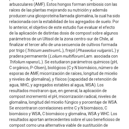
arbusculares (AMF). Estos hongos forman simbiosis con las
raíces de las plantas mejorando su nutrición y además
producen una glicoproteína llamada glomalina, la cual ha sido
relacionada con la estabilidad de los agregados de suelo. Por
lo anterior, el objetivo de este estudio fue evaluar el efecto
de la aplicación de distintas dosis de compost sobre algunos
parámetros de un Ultisol de la zona centro-sur de Chile, al
finalizar el tercer año de una secuencia de cultivos formada
por trigo (
Triticum aestivum
L.), frejol (
Phaseolus vulgaris
L.) y
pradera permanente (
Lolium multiflorum
Lam. asociada con
Trifolium repens
L.). Se estudiaron parámetros químicos (pH,
C orgánico, P-Olsen), biológicos (C y N biomásico, número de
esporas de AMF, micorrización de raíces, longitud de micelio
y niveles de glomalina), y físicos (capacidad de retención de
agua, WHC, y agregados estables al agua, WSA). Los
resultados mostraron que, en general, la aplicación de
compost incrementó el pH, micorrización radical, niveles de
glomalina, longitud del micelio fúngico y porcentaje de WSA.
Se encontraron correlaciones entre C y N biomásico, C
biomásico y WSA, C biomásico y glomalina, WSA y WHC. Los
resultados aportan antecedentes sobre el uso beneficioso de
compost como una alternativa viable de sustitución de