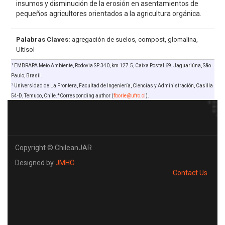
insumos y disminución de la erosión en asentamientos de
pequeños agricultores orientados a la agricultura orgánica.
Palabras Claves:
agregación de suelos, compost, glomalina,
Ultisol
1
EMBRAPA Meio Ambiente, Rodovia SP 340, km 127.5, Caixa Postal 69, Jaguariúna, São
Paulo, Brasil.
2
Universidad de La Frontera, Facultad de Ingeniería, Ciencias y Administración, Casilla
54-D, Temuco, Chile.*Corresponding author (
fborie@ufro.cl
).
Copyright © ChileanJAR
Designed by
JMHC
Contact Us