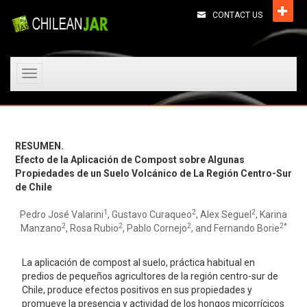
CONTACT US
Toggle
navigation
RESUMEN.
Efecto de la Aplicación de Compost sobre Algunas
Propiedades de un Suelo Volcánico de La Región Centro-Sur
de Chile
1
2
2
Pedro José Valarini
, Gustavo Curaqueo
, Alex Seguel
, Karina
2
2
2
2*
Manzano
, Rosa Rubio
, Pablo Cornejo
, and Fernando Borie
La aplicación de compost al suelo, práctica habitual en
predios de pequeños agricultores de la región centro-sur de
Chile, produce efectos positivos en sus propiedades y
promueve la presencia y actividad de los hongos micorrícicos