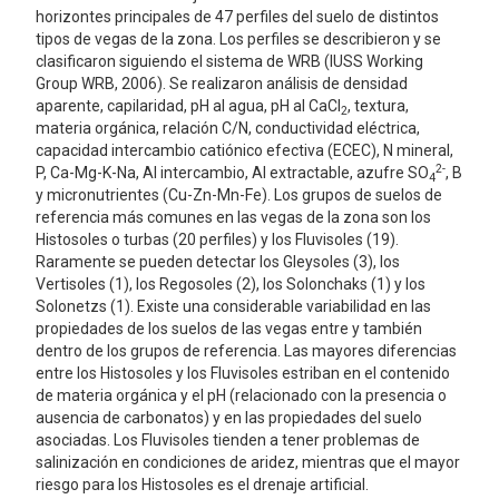
horizontes principales de 47 perfiles del suelo de distintos
tipos de vegas de la zona. Los perfiles se describieron y se
clasificaron siguiendo el sistema de WRB (IUSS Working
Group WRB, 2006). Se realizaron análisis de densidad
aparente, capilaridad, pH al agua, pH al CaCl
, textura,
2
materia orgánica, relación C/N, conductividad eléctrica,
capacidad intercambio catiónico efectiva (ECEC), N mineral,
2-
P, Ca-Mg-K-Na, Al intercambio, Al extractable, azufre SO
, B
4
y micronutrientes (Cu-Zn-Mn-Fe). Los grupos de suelos de
referencia más comunes en las vegas de la zona son los
Histosoles o turbas (20 perfiles) y los Fluvisoles (19).
Raramente se pueden detectar los Gleysoles (3), los
Vertisoles (1), los Regosoles (2), los Solonchaks (1) y los
Solonetzs (1). Existe una considerable variabilidad en las
propiedades de los suelos de las vegas entre y también
dentro de los grupos de referencia. Las mayores diferencias
entre los Histosoles y los Fluvisoles estriban en el contenido
de materia orgánica y el pH (relacionado con la presencia o
ausencia de carbonatos) y en las propiedades del suelo
asociadas. Los Fluvisoles tienden a tener problemas de
salinización en condiciones de aridez, mientras que el mayor
riesgo para los Histosoles es el drenaje artificial.