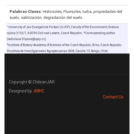
Palabras Claves:
Histosoles, Fluvisoles, turba, propiedades del
suelo, salinización, degradación del suelo.
1
University of Jan Evangelista Purkynì (UJEP), Faculty of the Environment, Králova
výšina 3132/7, 400 96 Ústí nad Labem, Czech Republic. *Corresponding author
(ladislava.filipova@ujep.cz).
2
Institute of Botany-Academy of Sciences of the Czech Republic, Brno, Czech Republic.
3Instituto de Investigaciones Agropecuarias INIA, Casilla 13, Rengo, Chile.
Copyright © ChileanJAR
Designed by
JMHC
Contact Us