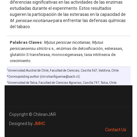
diferencias significativas en las actividades de las enzimas
estudiadas durante el experimento. Estos resultados
sugieren la participación de las esterasas en la capacidad de
M. persicae nicotianae
para enfrentar las defensas químicas
del tabaco.
Palabras Claves:
Myzus persicae nicotianae
,
Myzus
persicaesensu stricto
s.s., enzimas de detoxificación, esterasas,
glutatión S transferasa, monooxigenasas, tasa intrínseca de
crecimiento.
1
Universidad Austral de Chile, Facultad de Ciencias, Casilla 567, Valdivia, Chile.
*Corresponding author (christianfigueroa@uach.cl).
2
Universidad de Talca, Facultad de Ciencias Agrarias, Casilla 747, Talca, Chile.
Copyright © ChileanJAR
Designed by
JMHC
Contact Us