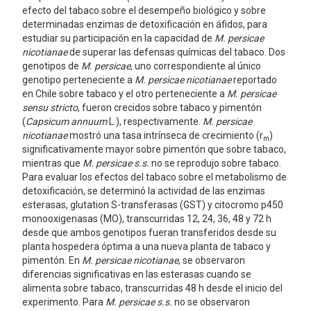
efecto del tabaco sobre el desempeño biológico y sobre
determinadas enzimas de detoxificación en áfidos, para
estudiar su participación en la capacidad de
M. persicae
nicotianae
de superar las defensas químicas del tabaco. Dos
genotipos de
M. persicae
, uno correspondiente al único
genotipo perteneciente a
M. persicae nicotianae
reportado
en Chile sobre tabaco y el otro perteneciente a
M. persicae
sensu stricto
, fueron crecidos sobre tabaco y pimentón
(
Capsicum annuum
L.), respectivamente.
M. persicae
nicotianae
mostró una tasa intrínseca de crecimiento (r
)
m
significativamente mayor sobre pimentón que sobre tabaco,
mientras que
M. persicae s.s.
no se reprodujo sobre tabaco.
Para evaluar los efectos del tabaco sobre el metabolismo de
detoxificación, se determinó la actividad de las enzimas
esterasas, glutation S-transferasas (GST) y citocromo p450
monooxigenasas (MO), transcurridas 12, 24, 36, 48 y 72 h
desde que ambos genotipos fueran transferidos desde su
planta hospedera óptima a una nueva planta de tabaco y
pimentón. En
M. persicae nicotianae
, se observaron
diferencias significativas en las esterasas cuando se
alimenta sobre tabaco, transcurridas 48 h desde el inicio del
experimento. Para
M. persicae s.s.
no se observaron