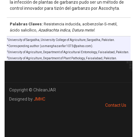
la infección de plantas de garbanzo pudo ser un método de
control innovador para tizón del garbanzo por Ascochyta.
Palabras Claves:
Resistencia inducida, acibenzolar-S-metil,
ácido salicílico,
Azadirachta indica
,
Datura metel
.
1
University of Sargodha, University College of Agriculture, Sargodha, Pakistan.
*Corresponding author (usmanghazanfar1073@yahoo.com).
2
University of Agriculture, Department of Agricultural Entomology, Faisalabad, Pakistan.
3
University of Agriculture, Department of Plant Pathology, Faisalabad, Pakistan.
Copyright © ChileanJAR
Designed by
JMHC
Contact Us