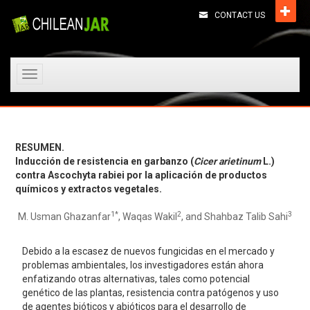
CONTACT US
Toggle
navigation
RESUMEN.
Inducción de resistencia en garbanzo (
Cicer arietinum
L.)
contra Ascochyta rabiei por la aplicación de productos
químicos y extractos vegetales.
1*
2
3
M. Usman Ghazanfar
, Waqas Wakil
, and Shahbaz Talib Sahi
Debido a la escasez de nuevos fungicidas en el mercado y
problemas ambientales, los investigadores están ahora
enfatizando otras alternativas, tales como potencial
genético de las plantas, resistencia contra patógenos y uso
de agentes bióticos y abióticos para el desarrollo de