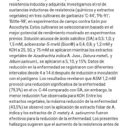
resistencia inducida y adquirida. Investigamos el rol de
sustancias inductoras de resistencia (químicos y extractos
vegetales) en tres cultivares de garbanzo ‘C-44’, ‘Pb-91’,
‘Bittle-98’, en experimentos de campo contra tizón por
Ascochyta. Estos cultivares se seleccionaron basado en el
mejor potencial de rendimiento mostrado en experimentos
previos. Solución acuosa de ácido salicílico (SA) a 0,5; 1,0; y
1,5 mM, acibenzolar-S-metil (Bion®) a 0,4; 0,8; y 1,2 mM y
KOH a 25, 50, y 75 mM se aplicaron mientras los extractos
vegetales de
Azadirachta indica
A. Juss.,
Datura metel
L. y
Allium sativum
L. se aplicaron a 5, 10, y 15%. Datos de
reducción en la enfermedad se registraron con diferentes
intervalos desde 4 a 14 d después de inducción e inoculación
con el patógeno. Los resultados revelaron que ASM 1,2 mM
provocó una reducción significativa de la enfermedad
(79,3%) en el cv. C-44 comparado con SA; sin embargo, la
menor reducción fue observada para KOH. Entre los
extractos vegetales, la máxima reducción de la enfermedad
(43,5%) se observó con la aplicación de extracto foliar de A.
indica y los extractos de
D. metel
y
A. sativum
no fueron
efectivos para la reducción de la enfermedad. Los presentes
hallazgos sugieren que el aumento de la resistencia antes de