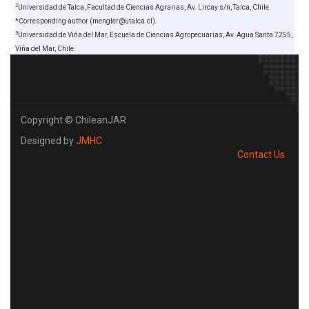
2
Universidad de Talca, Facultad de Ciencias Agrarias, Av. Lircay s/n, Talca, Chile.
*Corresponding author (mengler@utalca.cl).
3
Universidad de Viña del Mar, Escuela de Ciencias Agropecuarias, Av. Agua Santa 7255,
Viña del Mar, Chile.
Copyright © ChileanJAR
Designed by
JMHC
Contact Us