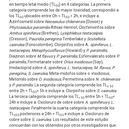
en tiempo letal medio (TL
) en 4 categorías. La primera
50
categoría comprende los de mayor toxicidad, correspondió a
los TL
ubicados entre Oh < TL
< 2h, e incluye a:
50
50
Azinfosmetil sobre
Neoseiulus chilenensis
(Dosse) y
Phytoseiulus persimilis
Athias-Henriot; Clorfenvinfos sobre
Amitus spiniferus
(Brethes),
Lysiphlebus testaceipes
(Cresson),
Pauridia peregrina
Timberlake y
Scutellista
caerulea
(Fonscolombe); Clorpirifos sobre A
. spiniferus
,
L.
testaceipes, Metaphycusflavus
(Howard) y
P. persimilis
;
Diazinon sobre
M.flavus
y
P. persimilis
; Esfenvalerato sobre
P.
persimilis
; Formetanate sobre
Orius insidiosus
(Say);
Imidacloprid sobre
A. spiniferus
,
L. testaceipes, M. flavus, P.
peregrina, S. caerulea
; Meta-midofos sobre o. insidiosus;
Metomilo sobre
O. insidiosus
; Permetrina sobre
N. chilenensis
y
P. persimilis
. La segunda categoría comprende los TL
s 50
entre 2h < TL
< 5h e incluye a: Clorpirifos sobre
S. caerulea
.
50
La tercera categoría comprende los TL,
entre 5h < TL
<
50
50
24h e incluye a: Oxicloruro de cobre sobre
A. spiniferus
y
L.
testaceipes
. Finalmente la cuarta categoría comprende los
TL
posteriores a 24h > TL
e incluye a: Oxicloruro de
s50
50
cobre sobre
S. caerulea
. Los resultados de este estudio
concuerdan con los obtenidos por otros investigadores que