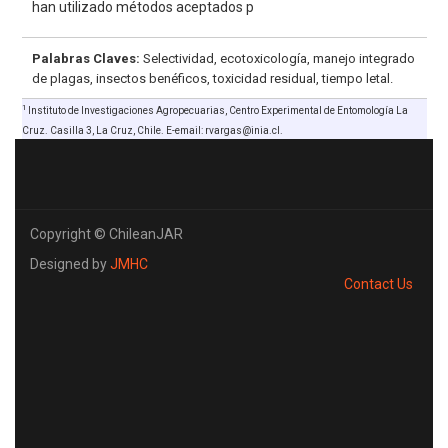
han utilizado métodos aceptados p
Palabras Claves:
Selectividad, ecotoxicología, manejo integrado
de plagas, insectos benéficos, toxicidad residual, tiempo letal.
1
Instituto de Investigaciones Agropecuarias, Centro Experimental de Entomología La
Cruz. Casilla 3, La Cruz, Chile. E-email: rvargas@inia.cl.
Copyright © ChileanJAR
Designed by
JMHC
Contact Us