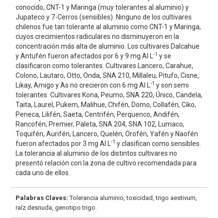
conocido, CNT-1 y Maringa (muy tolerantes al aluminio) y
Jupateco y 7-Cerros (sensibles). Ninguno de los cultivares
chilenos fue tan tolerante al aluminio como CNT-1 y Maringa,
cuyos crecimientos radiculares no disminuyeron en la
concentración más alta de aluminio. Los cultivares Dalcahue
-1
y Antufén fueron afectados por 6 y 9 mg Al L
y se
clasificaron como tolerantes. Cultivares Lancero, Carahue,
Colono, Lautaro, Otto, Onda, SNA 210, Millaleu, Pitufo, Cisne,
-1
Likay, Amigo y As no crecieron con 6 mg Al L
y son semi
tolerantes. Cultivares Kona, Peumo, SNA 220, Único, Candela,
Taita, Laurel, Pukem, Malihue, Chifén, Domo, Collafén, Ciko,
Peneca, Lilifén, Saeta, Centrifén, Perquenco, Andifén,
Rancofén, Premier, Paleta, SNA 204, SNA 102, Lumaco,
Toquifén, Aurifén, Lancero, Quelén, Orofén, Yafén y Naofén
-1
fueron afectados por 3 mg Al L
y clasifican como sensibles.
La tolerancia al aluminio de los distintos cultivares no
presentó relación con la zona de cultivo recomendada para
cada uno de ellos.
Palabras Claves:
Tolerancia aluminio, toxicidad, trigo aestivum,
raíz desnuda, genotipo trigo.