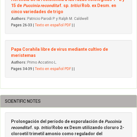
15 de
Puccinia recondita
f. sp.
tritici
Rob. ex Desm. en
cinco variedades de trigo
Authors:
Patricio Parodi P. y Ralph M. Caldwell
Pages 26-33 |
Texto en español PDF
| |
Papa Corahila libre de virus mediante cultivo de
meristemas
Authors:
Primo Accatino L.
Pages 34-39 |
Texto en español PDF
| |
SCIENTIFIC NOTES
Prolongación del período de esporulación de
Puccinia
recondita
f. sp.
tritici
Robo ex Desm utilizando cloruro 2-
cloroetil trimetil amonio como regulador del