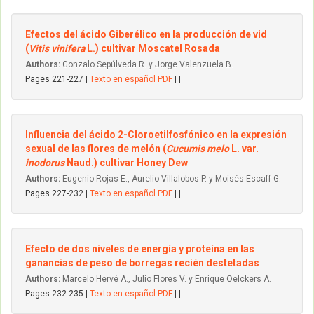
Efectos del ácido Giberélico en la producción de vid
(
Vitis vinifera
L.) cultivar Moscatel Rosada
Authors:
Gonzalo Sepúlveda R. y Jorge Valenzuela B.
Pages 221-227 |
Texto en español PDF
| |
Influencia del ácido 2-Cloroetilfosfónico en la expresión
sexual de las flores de melón (
Cucumis melo
L. var.
inodorus
Naud.) cultivar Honey Dew
Authors:
Eugenio Rojas E., Aurelio Villalobos P. y Moisés Escaff G.
Pages 227-232 |
Texto en español PDF
| |
Efecto de dos niveles de energía y proteína en las
ganancias de peso de borregas recién destetadas
Authors:
Marcelo Hervé A., Julio Flores V. y Enrique Oelckers A.
Pages 232-235 |
Texto en español PDF
| |