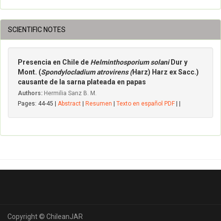
SCIENTIFIC NOTES
Presencia en Chile de
Helminthosporium solani
Dur y
Mont. (
Spondylocladium atrovirens (
Harz) Harz ex Sacc.)
causante de la sarna plateada en papas
Authors:
Hermilia Sanz B. M.
Pages: 44-45 |
Abstract
|
Resumen
|
Texto en español PDF
| |
Copyright © ChileanJAR