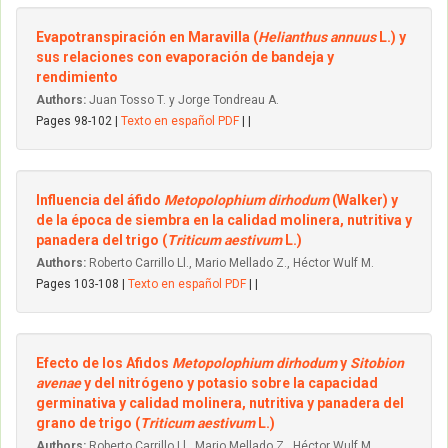
Evapotranspiración en Maravilla (
Helianthus annuus
L.) y
sus relaciones con evaporación de bandeja y
rendimiento
Authors:
Juan Tosso T. y Jorge Tondreau A.
Pages 98-102 |
Texto en español PDF
| |
Influencia del áfido
Metopolophium dirhodum
(Walker) y
de la época de siembra en la calidad molinera, nutritiva y
panadera del trigo (
Triticum aestivum
L.)
Authors:
Roberto Carrillo Ll., Mario Mellado Z., Héctor Wulf M.
Pages 103-108 |
Texto en español PDF
| |
Efecto de los Afidos
Metopolophium dirhodum
y
Sitobion
avenae
y del nitrógeno y potasio sobre la capacidad
germinativa y calidad molinera, nutritiva y panadera del
grano de trigo (
Triticum aestivum
L.)
Authors:
Roberto Carrillo Ll., Mario Mellado Z., Héctor Wulf M.