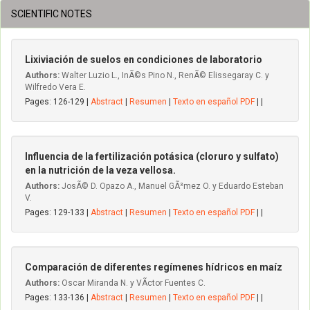
SCIENTIFIC NOTES
Lixiviación de suelos en condiciones de laboratorio
Authors:
Walter Luzio L., InÃ©s Pino N., RenÃ© Elissegaray C. y
Wilfredo Vera E.
Pages: 126-129 |
Abstract
|
Resumen
|
Texto en español PDF
| |
Influencia de la fertilización potásica (cloruro y sulfato)
en la nutrición de la veza vellosa.
Authors:
JosÃ© D. Opazo A., Manuel GÃ³mez O. y Eduardo Esteban
V.
Pages: 129-133 |
Abstract
|
Resumen
|
Texto en español PDF
| |
Comparación de diferentes regímenes hídricos en maíz
Authors:
Oscar Miranda N. y VÃ­ctor Fuentes C.
Pages: 133-136 |
Abstract
|
Resumen
|
Texto en español PDF
| |