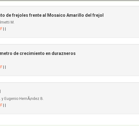
o de frejoles frente al Mosaico Amarillo del frejol
lmetti M.
DF
| |
metro de crecimiento en durazneros
DF
| |
l
. y Eugenio HernÃ¡ndez B.
DF
| |