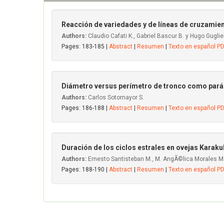
Reacción de variedades y de líneas de cruzamient
Authors:
Claudio Cafati K., Gabriel Bascur B. y Hugo Guglie
Pages: 183-185 |
Abstract
|
Resumen
|
Texto en español P
Diámetro versus perímetro de tronco como pará
Authors:
Carlos Sotomayor S.
Pages: 186-188 |
Abstract
|
Resumen
|
Texto en español P
Duración de los ciclos estrales en ovejas Karaku
Authors:
Ernesto Santisteban M., M. AngÃ©lica Morales M
Pages: 188-190 |
Abstract
|
Resumen
|
Texto en español P