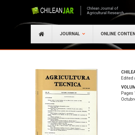
Chilean Journal of
Agricultural Research
JOURNAL
ONLINE CONTE
CHILE
Edited 
VOLUME
Pages 
Octubr