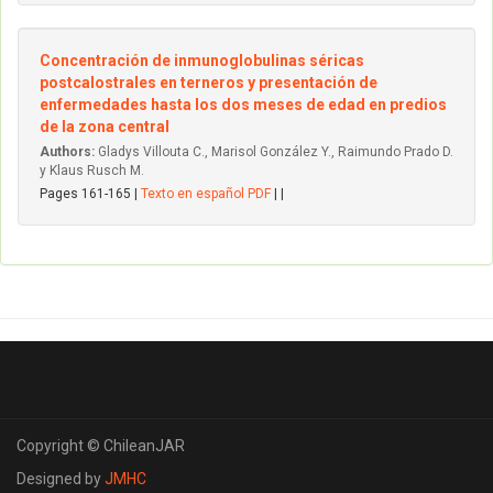
Concentración de inmunoglobulinas séricas
postcalostrales en terneros y presentación de
enfermedades hasta los dos meses de edad en predios
de la zona central
Authors:
Gladys Villouta C., Marisol González Y., Raimundo Prado D.
y Klaus Rusch M.
Pages 161-165 |
Texto en español PDF
| |
Copyright © ChileanJAR
Designed by
JMHC