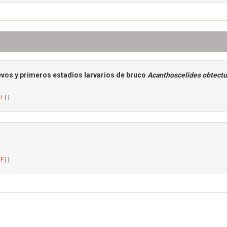
uevos y primeros estadios larvarios de bruco
Acanthoscelides obtect
DF
| |
DF
| |